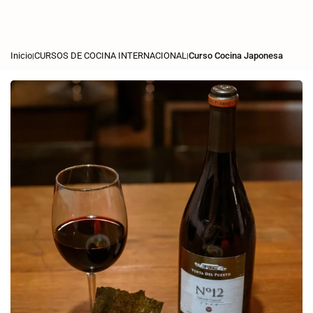
Saltar
al
contenido
Inicio
CURSOS DE COCINA INTERNACIONAL
Curso Cocina Japonesa
|
|