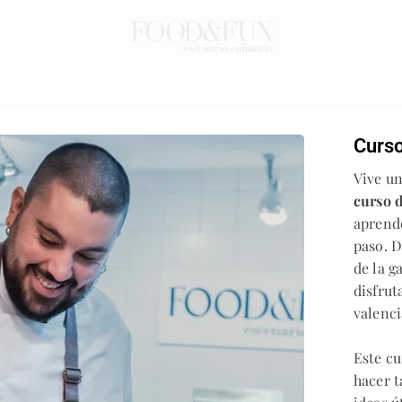
Curso
Vive un
curso d
aprende
paso. D
de la g
disfrut
valenci
Este cu
hacer t