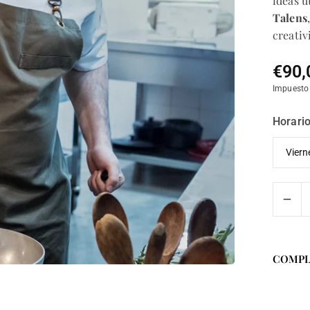
ideas ú
Talens
creativ
€90,
Precio
Impuesto
habitua
Horario
COMPL