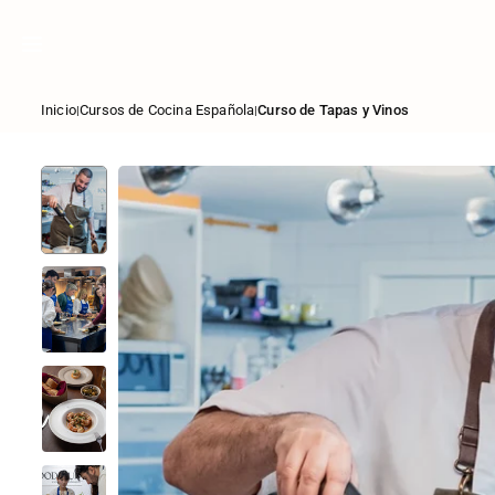
Saltar
al
contenido
Inicio
Cursos de Cocina Española
Curso de Tapas y Vinos
|
|