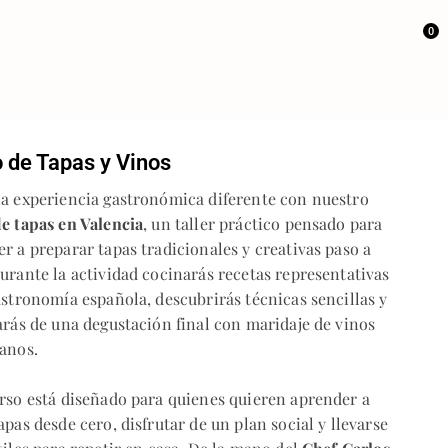
0
 de Tapas y Vinos
a experiencia gastronómica diferente con nuestro
e tapas en Valencia
, un taller práctico pensado para
r a preparar tapas tradicionales y creativas paso a
urante la actividad cocinarás recetas representativas
astronomía española, descubrirás técnicas sencillas y
arás de una degustación final con maridaje de vinos
anos.
rso está diseñado para quienes quieren aprender a
apas desde cero, disfrutar de un plan social y llevarse